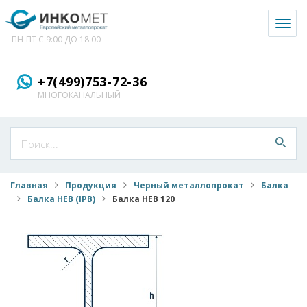
Toggl
naviga
ПН-ПТ С 9:00 ДО 18:00
+7(499)753-72-36
МНОГОКАНАЛЬНЫЙ
Главная
Продукция
Черный металлопрокат
Балка
Балка HEB (IPB)
Балка HEB 120