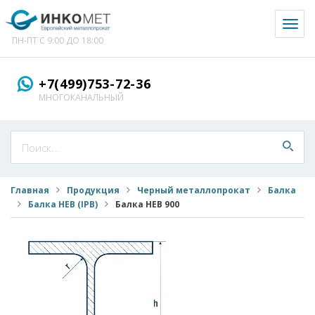
Toggl
naviga
ПН-ПТ С 9:00 ДО 18:00
+7(499)753-72-36
МНОГОКАНАЛЬНЫЙ
Главная
Продукция
Черный металлопрокат
Балка
Балка HEB (IPB)
Балка HEB 900