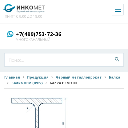
Toggl
naviga
ПН-ПТ С 9:00 ДО 18:00
+7(499)753-72-36
МНОГОКАНАЛЬНЫЙ
Главная
Продукция
Черный металлопрокат
Балка
Балка HEM (IPBv)
Балка HEM 100