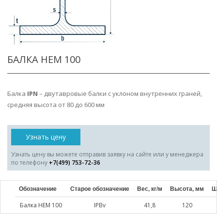
БАЛКА HEM 100
Балка
IPN
– двутавровые балки с уклоном внутренних граней,
средняя высота от 80 до 600 мм
Узнать цену
Узнать цену вы можете отправив заявку на сайте или у менеджера
по телефону
+7(499) 753-72-36
Обозначение
Старое обозначение
Вес, кг/м
Высота, мм
Ш
Балка HEM 100
IPBv
41,8
120