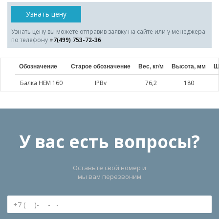
Узнать цену
Узнать цену вы можете отправив заявку на сайте или у менеджера
по телефону
+7(499) 753-72-36
Обозначение
Старое обозначение
Вес, кг/м
Высота, мм
Ш
Балка HEM 160
IPBv
76,2
180
У вас есть вопросы?
Оставьте свой номер и
мы вам перезвоним