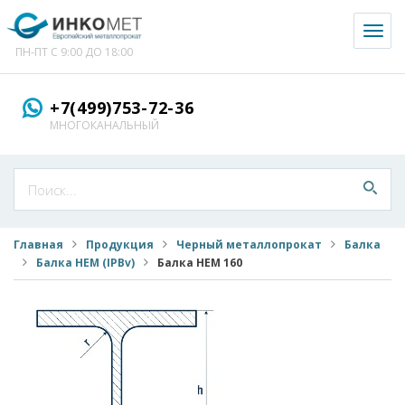
Toggl
naviga
ПН-ПТ С 9:00 ДО 18:00
+7(499)753-72-36
МНОГОКАНАЛЬНЫЙ
Главная
Продукция
Черный металлопрокат
Балка
Балка HEM (IPBv)
Балка HEM 160