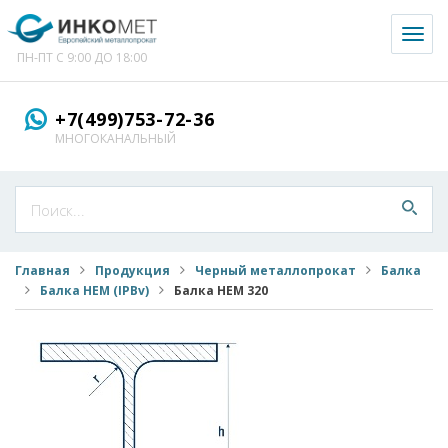
Toggl
naviga
ПН-ПТ С 9:00 ДО 18:00
+7(499)753-72-36
МНОГОКАНАЛЬНЫЙ
Главная
Продукция
Черный металлопрокат
Балка
Балка HEM (IPBv)
Балка HEM 320