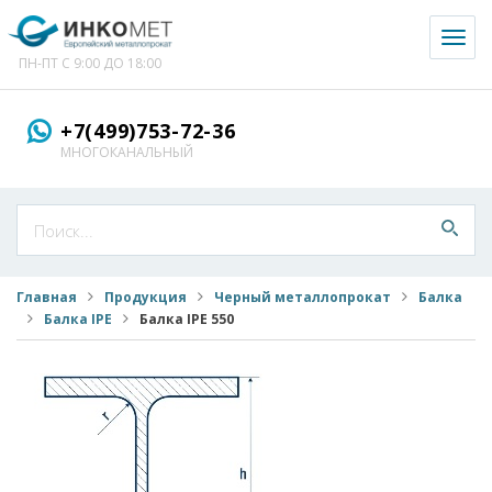
Toggl
naviga
ПН-ПТ С 9:00 ДО 18:00
+7(499)753-72-36
МНОГОКАНАЛЬНЫЙ
Главная
Продукция
Черный металлопрокат
Балка
Балка IPE
Балка IPE 550