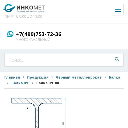
Toggl
naviga
ПН-ПТ С 9:00 ДО 18:00
+7(499)753-72-36
МНОГОКАНАЛЬНЫЙ
Главная
Продукция
Черный металлопрокат
Балка
Балка IPE
Балка IPE 80