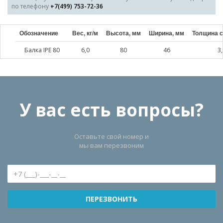
по телефону
+7(499) 753-72-36
Обозначение
Вес, кг/м
Высота, мм
Ширина, мм
Толщина с
Балка IPE 80
6,0
80
46
3
У вас есть вопросы?
Оставьте свой номер и
мы вам перезвоним