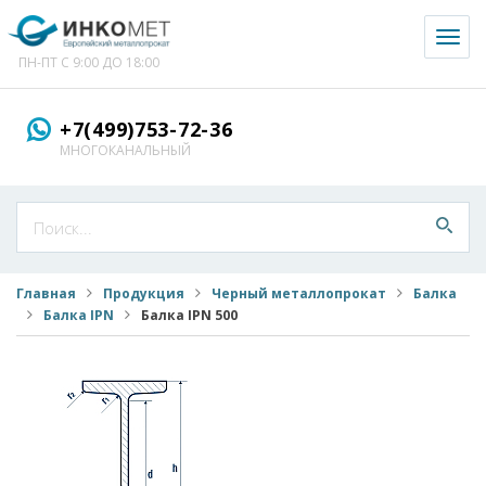
Toggl
naviga
ПН-ПТ С 9:00 ДО 18:00
+7(499)753-72-36
МНОГОКАНАЛЬНЫЙ
Главная
Продукция
Черный металлопрокат
Балка
Балка IPN
Балка IPN 500