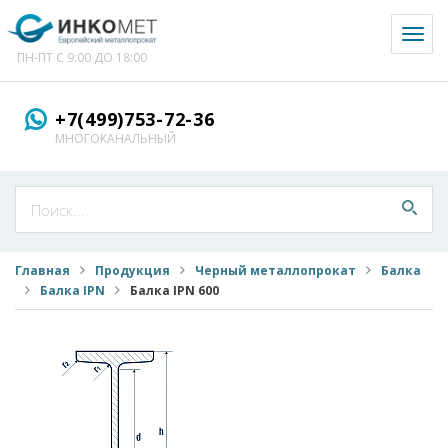
Toggl
naviga
ПН-ПТ С 9:00 ДО 18:00
+7(499)753-72-36
МНОГОКАНАЛЬНЫЙ
Главная
Продукция
Черный металлопрокат
Балка
Балка IPN
Балка IPN 600