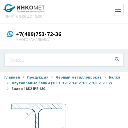
Toggl
naviga
ПН-ПТ С 9:00 ДО 18:00
+7(499)753-72-36
МНОГОКАНАЛЬНЫЙ
Главная
Продукция
Черный металлопрокат
Балка
Двутавровые балки (10Б1, 12Б2, 14Б2, 16Б2, 18Б2, 20Б2)
Балка 18Б2 IPE 180