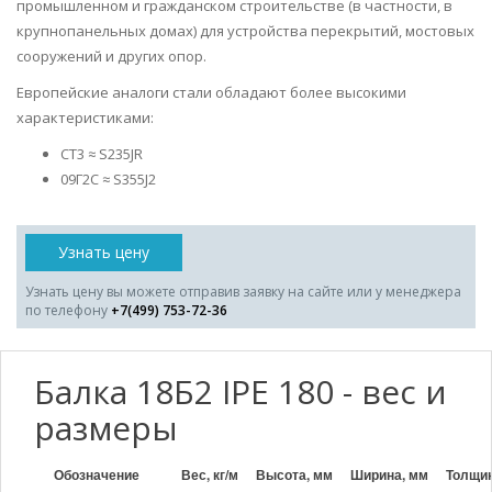
промышленном и гражданском строительстве (в частности, в
крупнопанельных домах) для устройства перекрытий, мостовых
сооружений и других опор.
Европейские аналоги стали обладают более высокими
характеристиками:
СТ3 ≈ S235JR
09Г2С ≈ S355J2
Узнать цену
Узнать цену вы можете отправив заявку на сайте или у менеджера
по телефону
+7(499) 753-72-36
Балка 18Б2 IPE 180 - вес и
размеры
Обозначение
Вес, кг/м
Высота, мм
Ширина, мм
Толщин