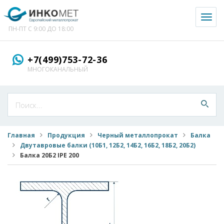
Toggl
naviga
ПН-ПТ С 9:00 ДО 18:00
+7(499)753-72-36
МНОГОКАНАЛЬНЫЙ
Главная
Продукция
Черный металлопрокат
Балка
Двутавровые балки (10Б1, 12Б2, 14Б2, 16Б2, 18Б2, 20Б2)
Балка 20Б2 IPE 200