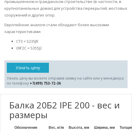
промышленном и гражданском строительстве (в частности, в
крупнопанельных домах) для устройства перекрытий, мостовых
сооружений и других опор.
Европейские аналоги стали обладают более высокими
характеристиками:
СТ3 ≈ S235JR
09Г2С ≈ S355J2
Узнать цену
Узнать цену вы можете отправив заявку на сайте или у менеджера
по телефону
+7(499) 753-72-36
Балка 20Б2 IPE 200 - вес и
размеры
Обозначение
Вес, кг/м
Высота, мм
Ширина, мм
Толщин