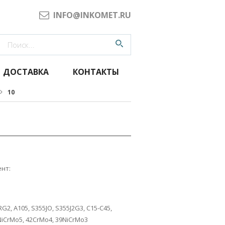
INFO@INKOMET.RU
ДОСТАВКА
КОНТАКТЫ
10
нт:
G2, A105, S355JO, S355J2G3, C15-C45,
NiCrMo5, 42CrMo4, 39NiCrMo3