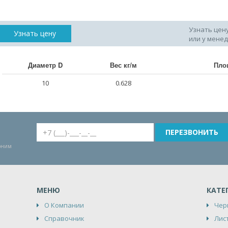
Узнать цен
Узнать цену
или у мене
Диаметр D
Вес кг/м
Пло
10
0.628
воним
МЕНЮ
КАТЕ
О Компании
Чер
Справочник
Лис