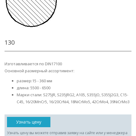
130
Изготавливается по DIN17100
Основной размерный ассортимент:
размер:15 - 360 мм
длина: 5500 - 6500
Марки стали: S275JR, S235JRG2, A105, S355JO, S355J2G3, C15-
C45, 16/20MnCr5, 16/20CrNi4, 18NiCrMo5, 42CrMo4, 39NiCrMo3
Узнать цену
Узнать цену вы можете отправив заявку на сайте или у менеджера