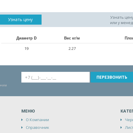
Узнать цен
Узнать цену
или у мене
Диаметр D
Вес кг/м
Пло
19
2.27
воним
МЕНЮ
КАТЕ
О Компании
Чер
Справочник
Лис