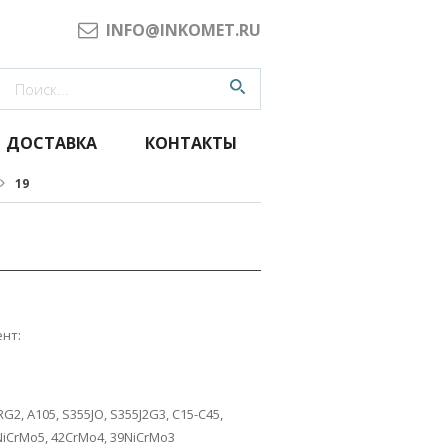
INFO@INKOMET.RU
ДОСТАВКА
КОНТАКТЫ
19
нт:
G2, A105, S355JO, S355J2G3, C15-C45,
NiCrMo5, 42CrMo4, 39NiCrMo3