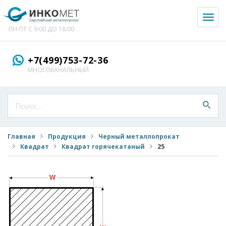
Toggl
naviga
ПН-ПТ С 9:00 ДО 18:00
+7(499)753-72-36
МНОГОКАНАЛЬНЫЙ
Главная
Продукция
Черный металлопрокат
Квадрат
Квадрат горячекатаный
25