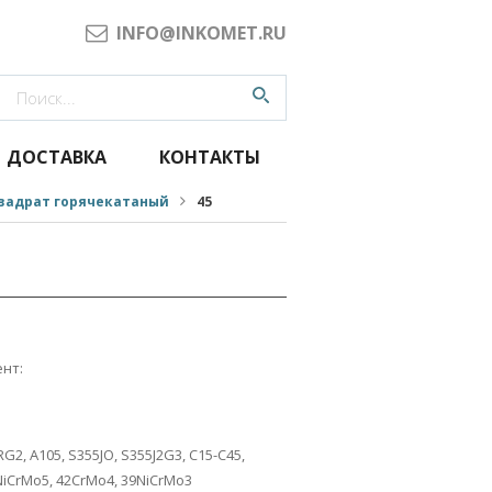
INFO@INKOMET.RU
ДОСТАВКА
КОНТАКТЫ
вадрат горячекатаный
45
нт:
G2, A105, S355JO, S355J2G3, C15-C45,
NiCrMo5, 42CrMo4, 39NiCrMo3