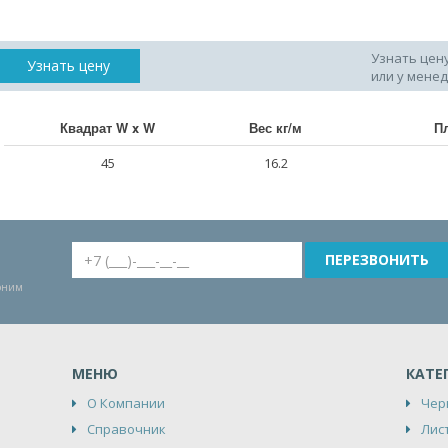
Узнать цен
Узнать цену
или у мене
Квадрат W x W
Вес кг/м
П
45
16.2
воним
МЕНЮ
КАТЕ
О Компании
Чер
Справочник
Лис