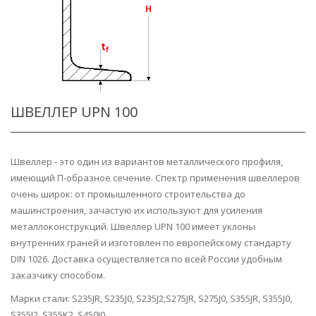
ШВЕЛЛЕР UPN 100
Швеллер - это один из вариантов металлического профиля,
имеющий П-образное сечение. Спектр применения швеллеров
очень широк: от промышленного строительства до
машинстроения, зачастую их используют для усиления
металлоконструкций. Швеллер UPN 100 имеет уклоны
внутренних граней и изготовлен по европейскому стандарту
DIN 1026. Доставка осуществляется по всей России удобным
заказчику способом.
Марки стали: S235JR, S235J0, S235J2,S275JR, S275J0, S355JR, S355J0,
S355J2, S355K2, S450J0