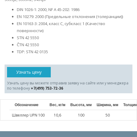
DIN 1026-1: 2000, NF A 45-202: 1986
EN 10279: 2000 (Предельные отклонения (толеранции))
EN 10163-3: 2004, класс C, субкласс 1 (Качество
поверхности)
STN 42 5550
ČTN 42 5550
TDP: STN 42 0135
Узнать цену
Узнать цену вы можете отправив заявку на сайте или у менеджера
по телефону
+7(499) 753-72-36
Обозначение
Вес, кг/м
Высота, мм
Ширина, мм
Толщин
Швеллер UPN 100
10,6
100
50