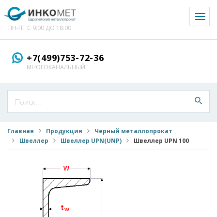
Toggl
naviga
ПН-ПТ С 9:00 ДО 18:00
+7(499)753-72-36
МНОГОКАНАЛЬНЫЙ
Главная
Продукция
Черный металлопрокат
Швеллер
Швеллер UPN(UNP)
Швеллер UPN 100