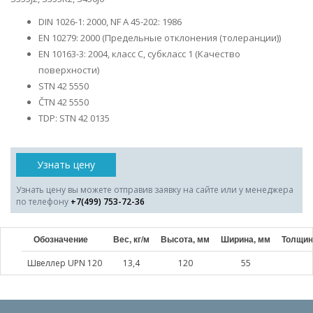
DIN 1026-1: 2000, NF A 45-202: 1986
EN 10279: 2000 (Предельные отклонения (толеранции))
EN 10163-3: 2004, класс C, субкласс 1 (Качество
поверхности)
STN 42 5550
ČTN 42 5550
TDP: STN 42 0135
Узнать цену
Узнать цену вы можете отправив заявку на сайте или у менеджера
по телефону
+7(499) 753-72-36
Обозначение
Вес, кг/м
Высота, мм
Ширина, мм
Толщин
Швеллер UPN 120
13,4
120
55