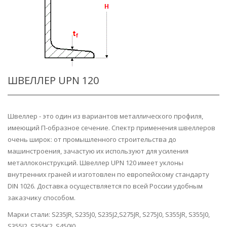
ШВЕЛЛЕР UPN 120
Швеллер - это один из вариантов металлического профиля,
имеющий П-образное сечение. Спектр применения швеллеров
очень широк: от промышленного строительства до
машинстроения, зачастую их используют для усиления
металлоконструкций. Швеллер UPN 120 имеет уклоны
внутренних граней и изготовлен по европейскому стандарту
DIN 1026. Доставка осуществляется по всей России удобным
заказчику способом.
Марки стали: S235JR, S235J0, S235J2,S275JR, S275J0, S355JR, S355J0,
S355J2, S355K2, S450J0