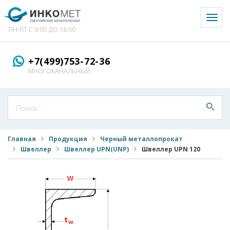
Toggl
naviga
ПН-ПТ С 9:00 ДО 18:00
+7(499)753-72-36
МНОГОКАНАЛЬНЫЙ
Главная
Продукция
Черный металлопрокат
Швеллер
Швеллер UPN(UNP)
Швеллер UPN 120