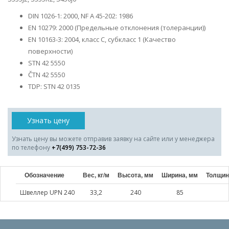
DIN 1026-1: 2000, NF A 45-202: 1986
EN 10279: 2000 (Предельные отклонения (толеранции))
EN 10163-3: 2004, класс C, субкласс 1 (Качество
поверхности)
STN 42 5550
ČTN 42 5550
TDP: STN 42 0135
Узнать цену
Узнать цену вы можете отправив заявку на сайте или у менеджера
по телефону
+7(499) 753-72-36
Обозначение
Вес, кг/м
Высота, мм
Ширина, мм
Толщин
Швеллер UPN 240
33,2
240
85