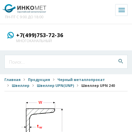
Toggl
naviga
ПН-ПТ С 9:00 ДО 18:00
+7(499)753-72-36
МНОГОКАНАЛЬНЫЙ
Главная
Продукция
Черный металлопрокат
Швеллер
Швеллер UPN(UNP)
Швеллер UPN 240