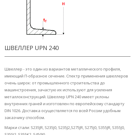
ШВЕЛЛЕР UPN 240
Швеллер - это один из вариантов металлического профиля,
имеющий П-образное сечение. Спектр применения швеллеров
очень широк: от промышленного строительства до
машинстроения, зачастую их используют для усиления
металлоконструкций. Швеллер UPN 240 имеет уклоны
внутренних граней и изготовлен по европейскому стандарту
DIN 1026. Доставка осуществляется по всей России удобным
заказчику способом.
Марки стали: S235JR, S235J0, S235J2,S275JR, S275J0, S355JR, S355J0,
S355J2, S355K2, S450J0