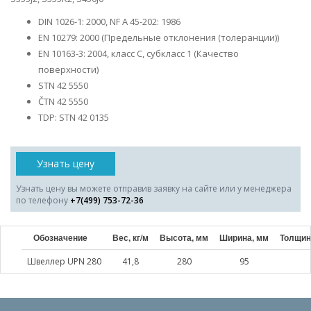
DIN 1026-1: 2000, NF A 45-202: 1986
EN 10279: 2000 (Предельные отклонения (толеранции))
EN 10163-3: 2004, класс C, субкласс 1 (Качество
поверхности)
STN 42 5550
ČTN 42 5550
TDP: STN 42 0135
Узнать цену
Узнать цену вы можете отправив заявку на сайте или у менеджера
по телефону
+7(499) 753-72-36
Обозначение
Вес, кг/м
Высота, мм
Ширина, мм
Толщин
Швеллер UPN 280
41,8
280
95