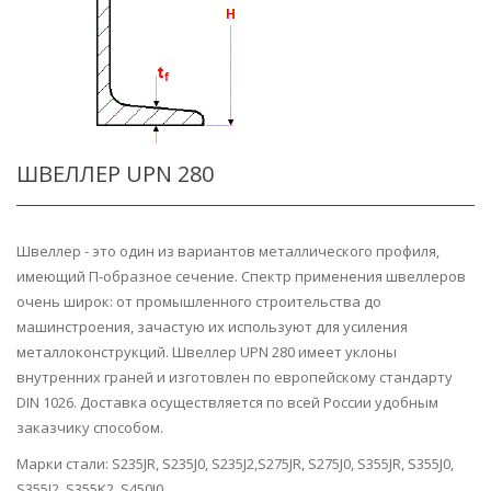
ШВЕЛЛЕР UPN 280
Швеллер - это один из вариантов металлического профиля,
имеющий П-образное сечение. Спектр применения швеллеров
очень широк: от промышленного строительства до
машинстроения, зачастую их используют для усиления
металлоконструкций. Швеллер UPN 280 имеет уклоны
внутренних граней и изготовлен по европейскому стандарту
DIN 1026. Доставка осуществляется по всей России удобным
заказчику способом.
Марки стали: S235JR, S235J0, S235J2,S275JR, S275J0, S355JR, S355J0,
S355J2, S355K2, S450J0