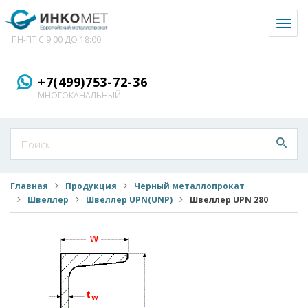
Toggl
naviga
ПН-ПТ С 9:00 ДО 18:00
+7(499)753-72-36
МНОГОКАНАЛЬНЫЙ
Главная
Продукция
Черный металлопрокат
Швеллер
Швеллер UPN(UNP)
Швеллер UPN 280