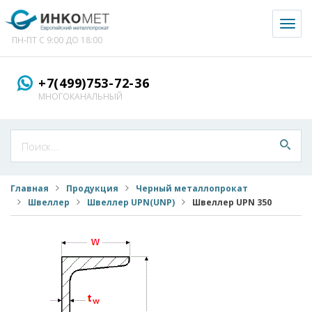
Toggl
naviga
ПН-ПТ С 9:00 ДО 18:00
+7(499)753-72-36
МНОГОКАНАЛЬНЫЙ
Главная
Продукция
Черный металлопрокат
Швеллер
Швеллер UPN(UNP)
Швеллер UPN 350