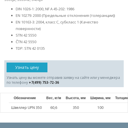
DIN 1026-1: 2000, NF A 45-202: 1986
EN 10279: 2000 (Предельные отклонения (толеранции))
EN 10163-3: 2004, класс C, субкласс 1 (Качество
поверхности)
STN 42 5550
ČTN 42 5550
TDP: STN 42 0135
Узнать цену
Узнать цену вы можете отправив заявку на сайте или у менеджера
по телефону
+7(499) 753-72-36
Обозначение
Вес, кг/м
Высота, мм
Ширина, мм
Толщин
Швеллер UPN 350
60,6
350
100