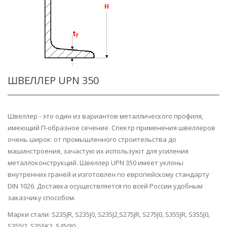
ШВЕЛЛЕР UPN 350
Швеллер - это один из вариантов металлического профиля,
имеющий П-образное сечение. Спектр применения швеллеров
очень широк: от промышленного строительства до
машинстроения, зачастую их используют для усиления
металлоконструкций. Швеллер UPN 350 имеет уклоны
внутренних граней и изготовлен по европейскому стандарту
DIN 1026. Доставка осуществляется по всей России удобным
заказчику способом.
Марки стали: S235JR, S235J0, S235J2,S275JR, S275J0, S355JR, S355J0,
S355J2, S355K2, S450J0