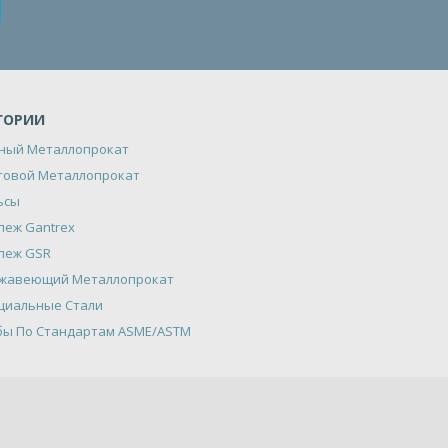
ГОРИИ
ный Металлопрокат
товой Металлопрокат
ьсы
пеж Gantrex
пеж GSR
жавеющий Металлопрокат
циальные Стали
бы По Стандартам ASME/ASTM