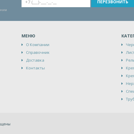
воним
МЕНЮ
КАТЕ
О Компании
Чер
Справочник
Лис
Доставка
Рел
Контакты
Кре
Кре
Нер
Спе
Тру
щищены