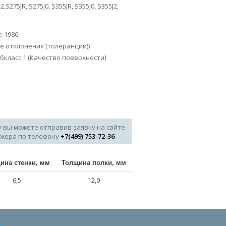
,S275JR, S275J0, S355JR, S355J0, S355J2,
2: 1986
ые отклонения (толеранции))
 субкласс 1 (Качество поверхности)
у вы можете отправив заявку на сайте
джера по телефону
+7(499) 753-72-36
ина стенки, мм
Толщина полки, мм
6,5
12,0