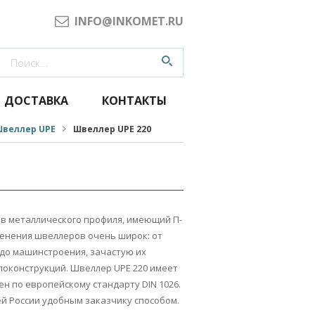
INFO@INKOMET.RU
ДОСТАВКА
КОНТАКТЫ
веллер UPE
Швеллер UPE 220
ов металлического профиля, имеющий П-
менения швеллеров очень широк: от
до машинстроения, зачастую их
локонструкций. Швеллер UPE 220 имеет
н по европейскому стандарту DIN 1026.
ей России удобным заказчику способом.