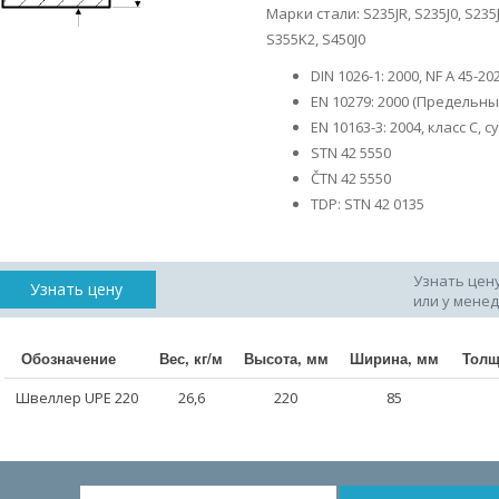
Марки стали: S235JR, S235J0, S235J2
S355K2, S450J0
DIN 1026-1: 2000, NF A 45-20
EN 10279: 2000 (Предельн
EN 10163-3: 2004, класс C,
STN 42 5550
ČTN 42 5550
TDP: STN 42 0135
Узнать цен
Узнать цену
или у мене
Обозначение
Вес, кг/м
Высота, мм
Ширина, мм
Толщ
Швеллер UPE 220
26,6
220
85