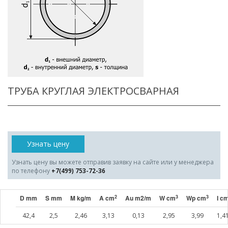
ТРУБА КРУГЛАЯ ЭЛЕКТРОСВАРНАЯ
Узнать цену
Узнать цену вы можете отправив заявку на сайте или у менеджера
по телефону
+7(499) 753-72-36
2
3
3
D mm
S mm
M kg/m
A cm
Au m2/m
W cm
Wp cm
I c
42,4
2,5
2,46
3,13
0,13
2,95
3,99
1,4