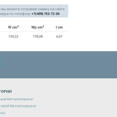
у вы можете отправив заявку на сайте
джера по телефону
+7(499) 753-72-36
3
3
W cm
Wp cm
I cm
136,32
178,08
6,67
ГОРИИ
ный Металлопрокат
товой Металлопрокат
ьсы