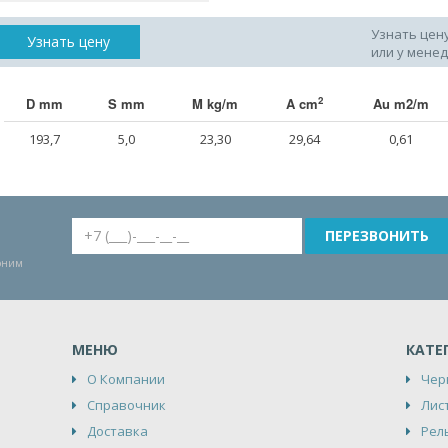
Узнать цен
Узнать цену
или у мене
2
D mm
S mm
M kg/m
A cm
Au m2/m
193,7
5,0
23,30
29,64
0,61
воним
МЕНЮ
КАТЕ
О Компании
Чер
Справочник
Лис
Доставка
Рел