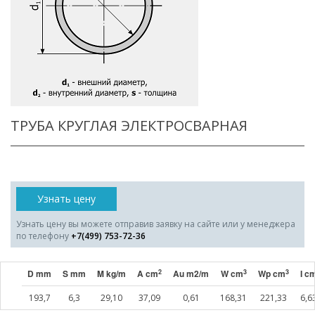
ТРУБА КРУГЛАЯ ЭЛЕКТРОСВАРНАЯ
Узнать цену
Узнать цену вы можете отправив заявку на сайте или у менеджера
по телефону
+7(499) 753-72-36
2
3
3
D mm
S mm
M kg/m
A cm
Au m2/m
W cm
Wp cm
I c
193,7
6,3
29,10
37,09
0,61
168,31
221,33
6,6