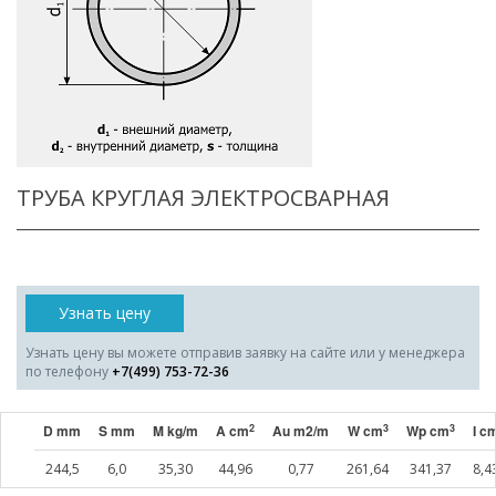
ТРУБА КРУГЛАЯ ЭЛЕКТРОСВАРНАЯ
Узнать цену
Узнать цену вы можете отправив заявку на сайте или у менеджера
по телефону
+7(499) 753-72-36
2
3
3
D mm
S mm
M kg/m
A cm
Au m2/m
W cm
Wp cm
I c
244,5
6,0
35,30
44,96
0,77
261,64
341,37
8,4