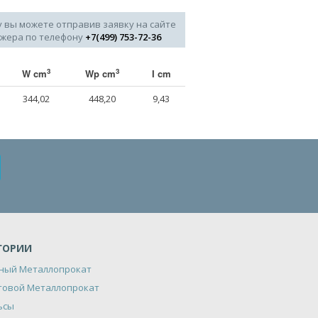
у вы можете отправив заявку на сайте
джера по телефону
+7(499) 753-72-36
3
3
W cm
Wp cm
I cm
344,02
448,20
9,43
ГОРИИ
ный Металлопрокат
товой Металлопрокат
ьсы