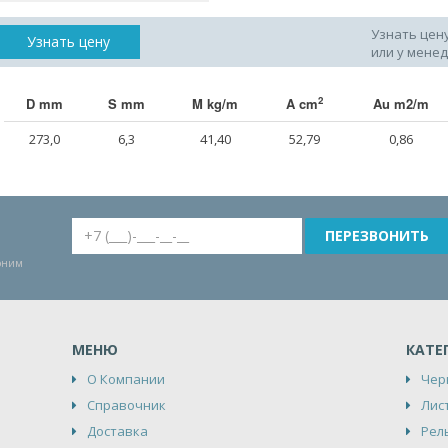
Узнать цен
Узнать цену
или у мене
2
D mm
S mm
M kg/m
A cm
Au m2/m
273,0
6,3
41,40
52,79
0,86
воним
МЕНЮ
КАТЕ
О Компании
Чер
Справочник
Лис
Доставка
Рел