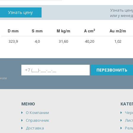
Узнать цен
Узнать цену
или у мене
2
D mm
S mm
M kg/m
A cm
Au m2/m
323,9
4,0
31,60
40,20
1,02
воним
МЕНЮ
КАТЕ
О Компании
Чер
Справочник
Лис
Доставка
Рел