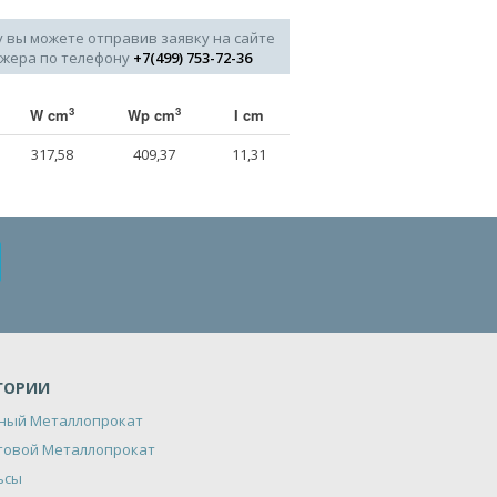
у вы можете отправив заявку на сайте
джера по телефону
+7(499) 753-72-36
3
3
W cm
Wp cm
I cm
317,58
409,37
11,31
ГОРИИ
ный Металлопрокат
товой Металлопрокат
ьсы