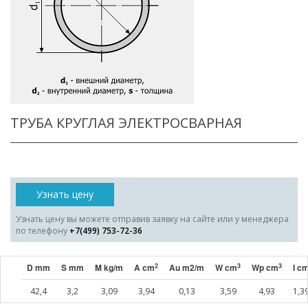
ТРУБА КРУГЛАЯ ЭЛЕКТРОСВАРНАЯ
Узнать цену
Узнать цену вы можете отправив заявку на сайте или у менеджера
по телефону
+7(499) 753-72-36
2
3
3
D mm
S mm
M kg/m
A cm
Au m2/m
W cm
Wp cm
I c
42,4
3,2
3,09
3,94
0,13
3,59
4,93
1,3