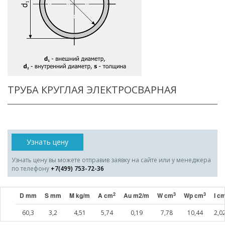
ТРУБА КРУГЛАЯ ЭЛЕКТРОСВАРНАЯ
Узнать цену
Узнать цену вы можете отправив заявку на сайте или у менеджера
по телефону
+7(499) 753-72-36
2
3
3
D mm
S mm
M kg/m
A cm
Au m2/m
W cm
Wp cm
I c
60,3
3,2
4,51
5,74
0,19
7,78
10,44
2,0