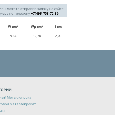
у вы можете отправив заявку на сайте
джера по телефону
+7(499) 753-72-36
3
3
W cm
Wp cm
I cm
9,34
12,70
2,00
ГОРИИ
ный Металлопрокат
товой Металлопрокат
ьсы