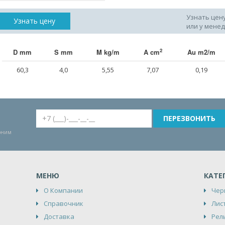
Узнать цен
Узнать цену
или у мене
2
D mm
S mm
M kg/m
A cm
Au m2/m
60,3
4,0
5,55
7,07
0,19
воним
МЕНЮ
КАТЕ
О Компании
Чер
Справочник
Лис
Доставка
Рел