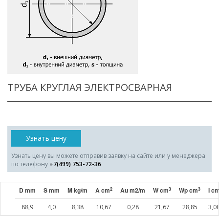
ТРУБА КРУГЛАЯ ЭЛЕКТРОСВАРНАЯ
Узнать цену
Узнать цену вы можете отправив заявку на сайте или у менеджера
по телефону
+7(499) 753-72-36
2
3
3
D mm
S mm
M kg/m
A cm
Au m2/m
W cm
Wp cm
I c
88,9
4,0
8,38
10,67
0,28
21,67
28,85
3,0