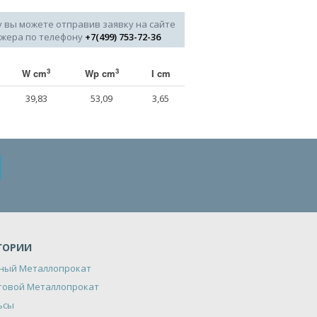
у вы можете отправив заявку на сайте
джера по телефону
+7(499) 753-72-36
3
3
W cm
Wp cm
I cm
39,83
53,09
3,65
ГОРИИ
ный Металлопрокат
товой Металлопрокат
ьсы