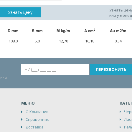
Узнать цен
Узнать цену
или у мене
2
D mm
S mm
M kg/m
A cm
Au m2/m
108,0
5,0
12,70
16,18
0,34
воним
МЕНЮ
КАТЕ
О Компании
Чер
Справочник
Лис
Доставка
Рел