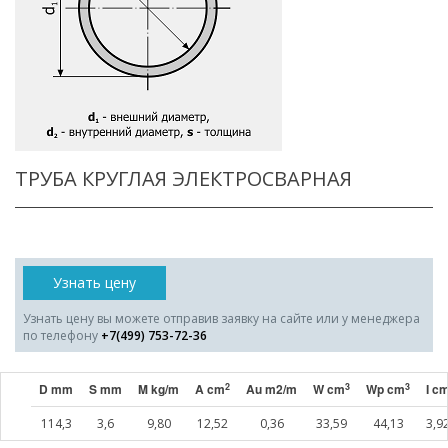
ТРУБА КРУГЛАЯ ЭЛЕКТРОСВАРНАЯ
Узнать цену
Узнать цену вы можете отправив заявку на сайте или у менеджера
по телефону
+7(499) 753-72-36
2
3
3
D mm
S mm
M kg/m
A cm
Au m2/m
W cm
Wp cm
I c
114,3
3,6
9,80
12,52
0,36
33,59
44,13
3,9