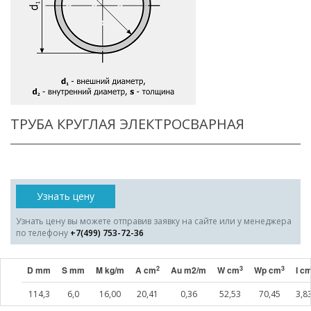
ТРУБА КРУГЛАЯ ЭЛЕКТРОСВАРНАЯ
Узнать цену
Узнать цену вы можете отправив заявку на сайте или у менеджера
по телефону
+7(499) 753-72-36
2
3
3
D mm
S mm
M kg/m
A cm
Au m2/m
W cm
Wp cm
I c
114,3
6,0
16,00
20,41
0,36
52,53
70,45
3,8