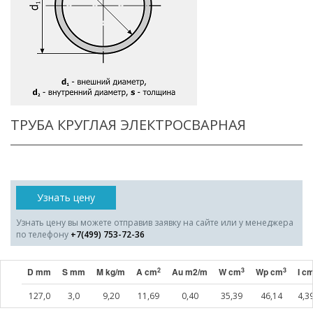
ТРУБА КРУГЛАЯ ЭЛЕКТРОСВАРНАЯ
Узнать цену
Узнать цену вы можете отправив заявку на сайте или у менеджера
по телефону
+7(499) 753-72-36
2
3
3
D mm
S mm
M kg/m
A cm
Au m2/m
W cm
Wp cm
I c
127,0
3,0
9,20
11,69
0,40
35,39
46,14
4,3