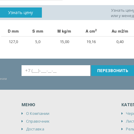
Узнать цен
Узнать цену
или у мене
2
D mm
S mm
M kg/m
A cm
Au m2/m
127,0
5,0
15,00
19,16
0,40
воним
МЕНЮ
КАТЕ
О Компании
Чер
Справочник
Лис
Доставка
Рел