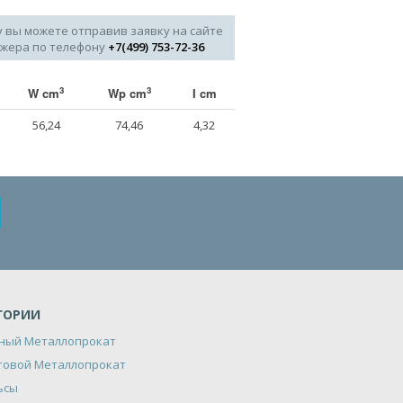
у вы можете отправив заявку на сайте
джера по телефону
+7(499) 753-72-36
3
3
W cm
Wp cm
I cm
56,24
74,46
4,32
ГОРИИ
ный Металлопрокат
товой Металлопрокат
ьсы