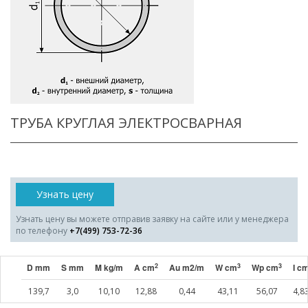
ТРУБА КРУГЛАЯ ЭЛЕКТРОСВАРНАЯ
Узнать цену
Узнать цену вы можете отправив заявку на сайте или у менеджера
по телефону
+7(499) 753-72-36
2
3
3
D mm
S mm
M kg/m
A cm
Au m2/m
W cm
Wp cm
I c
139,7
3,0
10,10
12,88
0,44
43,11
56,07
4,8