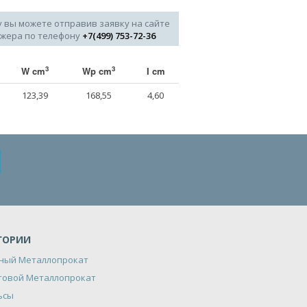
у вы можете отправив заявку на сайте
джера по телефону
+7(499) 753-72-36
3
3
W cm
Wp cm
I cm
123,39
168,55
4,60
ГОРИИ
ный Металлопрокат
товой Металлопрокат
ьсы