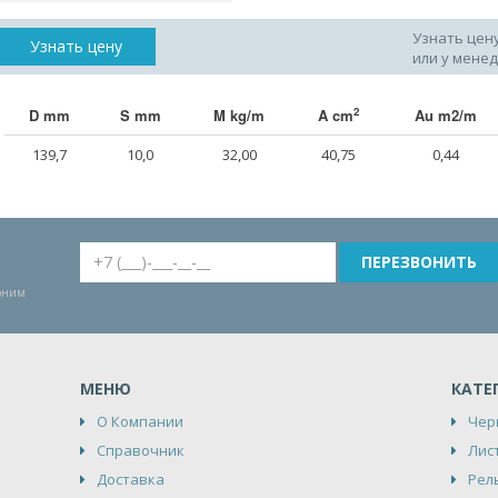
Узнать цен
Узнать цену
или у мене
2
D mm
S mm
M kg/m
A cm
Au m2/m
139,7
10,0
32,00
40,75
0,44
воним
МЕНЮ
КАТЕ
О Компании
Чер
Справочник
Лис
Доставка
Рел