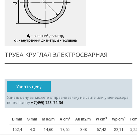
ТРУБА КРУГЛАЯ ЭЛЕКТРОСВАРНАЯ
Узнать цену
Узнать цену вы можете отправив заявку на сайте или у менеджера
по телефону
+7(499) 753-72-36
2
3
3
D mm
S mm
M kg/m
A cm
Au m2/m
W cm
Wp cm
I c
152,4
4,0
14,60
18,65
0,48
67,42
88,11
5,2