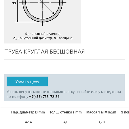
ТРУБА КРУГЛАЯ БЕСШОВНАЯ
Узнать цену
Узнать цену вы можете отправив заявку на сайте или у менеджера
по телефону
+7(499) 753-72-36
Нар. диаметр D mm
Толщ. стенки s mm
Масса 1 м M kg/m
S по
42,4
4,0
3,79