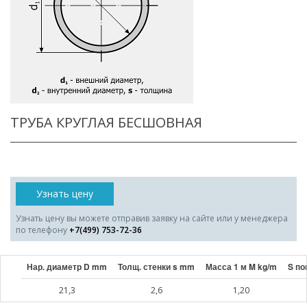
ТРУБА КРУГЛАЯ БЕСШОВНАЯ
Узнать цену
Узнать цену вы можете отправив заявку на сайте или у менеджера
по телефону
+7(499) 753-72-36
Нар. диаметр D mm
Толщ. стенки s mm
Масса 1 м M kg/m
S по
21,3
2,6
1,20