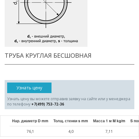
ТРУБА КРУГЛАЯ БЕСШОВНАЯ
Узнать цену
Узнать цену вы можете отправив заявку на сайте или у менеджера
по телефону
+7(499) 753-72-36
Нар. диаметр D mm
Толщ. стенки s mm
Масса 1 м M kg/m
S по
76,1
4,0
7,11