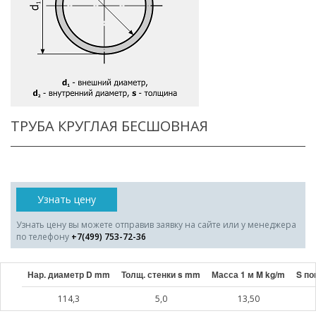
ТРУБА КРУГЛАЯ БЕСШОВНАЯ
Узнать цену
Узнать цену вы можете отправив заявку на сайте или у менеджера
по телефону
+7(499) 753-72-36
Нар. диаметр D mm
Толщ. стенки s mm
Масса 1 м M kg/m
S по
114,3
5,0
13,50