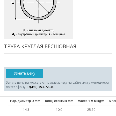
ТРУБА КРУГЛАЯ БЕСШОВНАЯ
Узнать цену
Узнать цену вы можете отправив заявку на сайте или у менеджера
по телефону
+7(499) 753-72-36
Нар. диаметр D mm
Толщ. стенки s mm
Масса 1 м M kg/m
S по
114,3
10,0
25,70