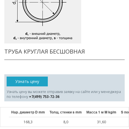
ТРУБА КРУГЛАЯ БЕСШОВНАЯ
Узнать цену
Узнать цену вы можете отправив заявку на сайте или у менеджера
по телефону
+7(499) 753-72-36
Нар. диаметр D mm
Толщ. стенки s mm
Масса 1 м M kg/m
S по
168,3
8,0
31,60