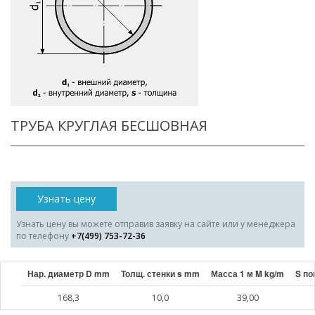
ТРУБА КРУГЛАЯ БЕСШОВНАЯ
Узнать цену
Узнать цену вы можете отправив заявку на сайте или у менеджера
по телефону
+7(499) 753-72-36
Нар. диаметр D mm
Толщ. стенки s mm
Масса 1 м M kg/m
S по
168,3
10,0
39,00