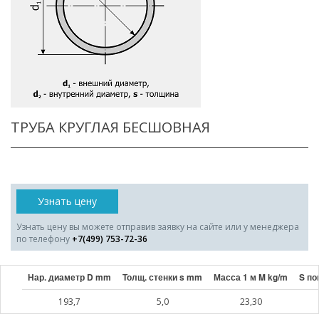
ТРУБА КРУГЛАЯ БЕСШОВНАЯ
Узнать цену
Узнать цену вы можете отправив заявку на сайте или у менеджера
по телефону
+7(499) 753-72-36
Нар. диаметр D mm
Толщ. стенки s mm
Масса 1 м M kg/m
S по
193,7
5,0
23,30