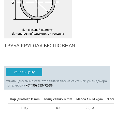
ТРУБА КРУГЛАЯ БЕСШОВНАЯ
Узнать цену
Узнать цену вы можете отправив заявку на сайте или у менеджера
по телефону
+7(499) 753-72-36
Нар. диаметр D mm
Толщ. стенки s mm
Масса 1 м M kg/m
S по
193,7
6,3
29,10