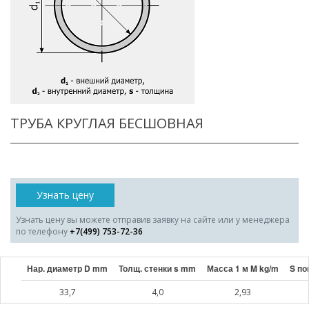
ТРУБА КРУГЛАЯ БЕСШОВНАЯ
Узнать цену
Узнать цену вы можете отправив заявку на сайте или у менеджера
по телефону
+7(499) 753-72-36
Нар. диаметр D mm
Толщ. стенки s mm
Масса 1 м M kg/m
S по
33,7
4,0
2,93